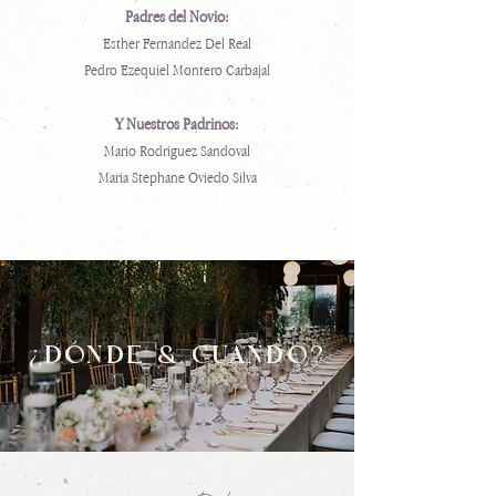
Padres del Novio:
Esther Fernandez Del Real
Pedro Ezequiel Montero Carbajal
Y Nuestros Padrinos:
Mario Rodriguez Sandoval
Maria Stephane Oviedo Silva
¿DÓNDE & CUÁNDO?