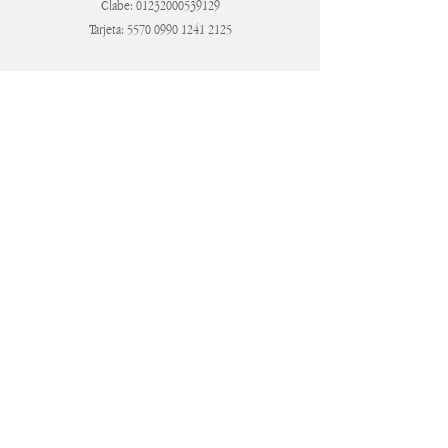
Clabe:
01232000539129
Tarjeta:
5570 0990 1241 2125
IR AL SITIO
LA LLUVIA DE SOBRES
Es la tradición de regalar dinero en efectivo a los
novios dentro de un sobre el día del evento.