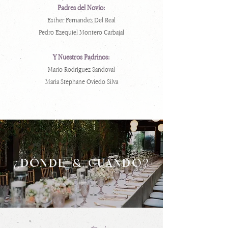
Padres del Novio:
Esther Fernandez Del Real
Pedro Ezequiel Montero Carbajal
Y Nuestros Padrinos:
Mario Rodriguez Sandoval
Maria Stephane Oviedo Silva
¿DÓNDE & CUÁNDO?