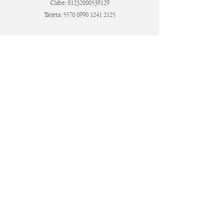
Clabe:
01232000539129
Tarjeta:
5570 0990 1241 2125
IR AL SITIO
LA LLUVIA DE SOBRES
Es la tradición de regalar dinero en efectivo a los
novios dentro de un sobre el día del evento.