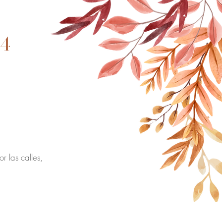
24
r las calles,