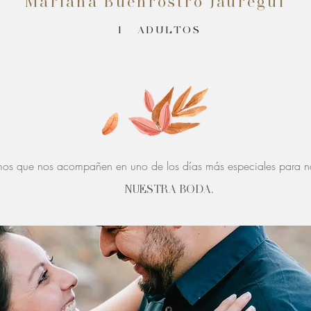
Mariana Buenrostro Jauregui
1
ADULTOS
os que nos acompañen en uno de los días más especiales para no
NUESTRA BODA.