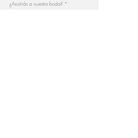
¿Asistirás a nuestra boda?
*
Si
No
ENVIAR CONFIRMACIÓN