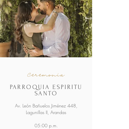
Ceremonia
PARROQUIA ESPIRITU
SANTO
Av. León Bañuelos Jiménez 448,
Lagunillas II, Arandas
05:00 p.m.