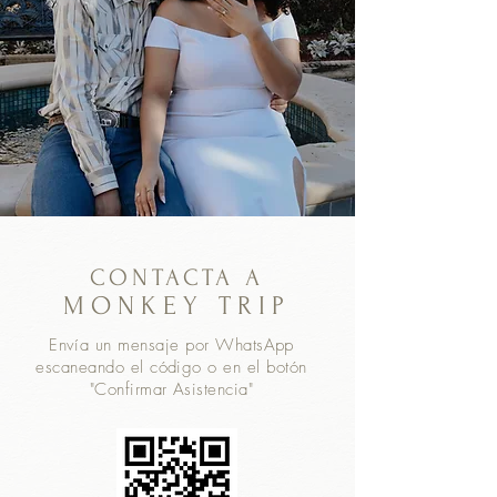
CONTACTA A
MONKEY TRIP
Envía un mensaje por WhatsApp
escaneando el
código
o en el
botón
"Confirmar Asistencia"