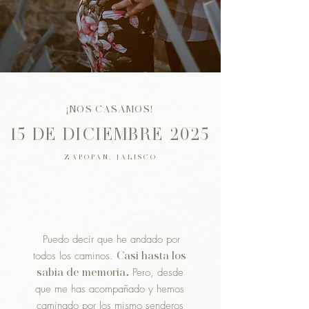
¡NOS CASAMOS!
15 DE DICIEMBRE 2025
ZAPOPAN, JALISCO
Puedo decir que he andado por
todos los caminos.
Casi hasta los
.
sabia de memoria
Pero, desde
que me has acompañado y hemos
caminado por los mismo senderos