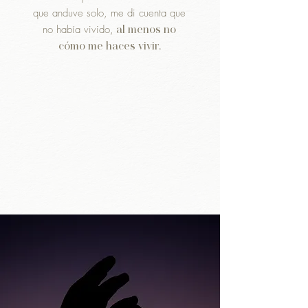
que anduve solo, me di cuenta que
no había vivido,
al menos no
cómo me haces vivir.