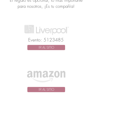
El regalo es opcional, lo más importante
para nosotros, ¡Es tu compañía!
Evento:
5123485
IR AL SITIO
IR AL SITIO