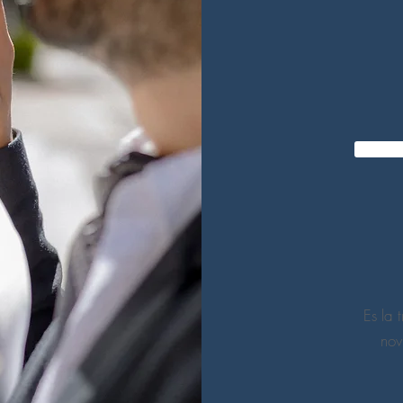
IR 
Es la 
nov