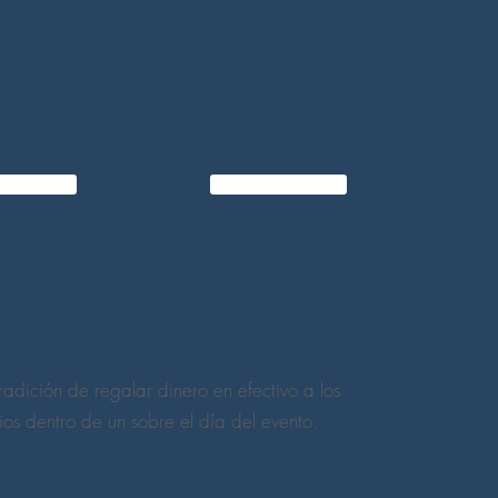
AL SITIO
IR AL SITIO
tradición de regalar dinero en efectivo a los
ios dentro de un sobre el día del evento.