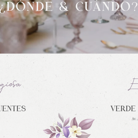
¿DÓNDE & CUÁNDO
giosa
Ev
UENTES
VERDE
Av.