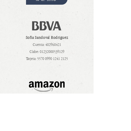
IR AL SITIO
Sofia Sandoval Rodriguez
Cuenta:
402960421
Clabe:
01232000539129
Tarjeta:
5570 0990 1241 2125
IR AL SITIO