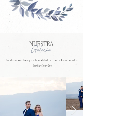
NUESTRA
Galeria
Puedes cerrar los ojos a la realidad pero no a los recuerdos​
- Stanislaw Jerzy Lec