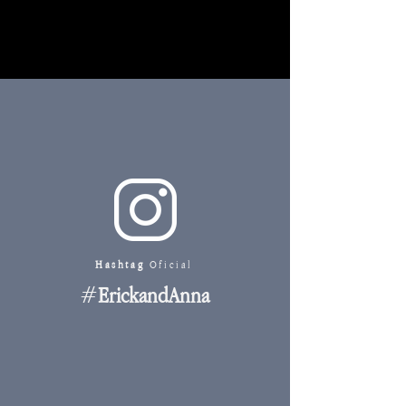
Hashtag
Oficial
#
ErickandAnna