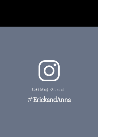
Hashtag
Oficial
#
ErickandAnna