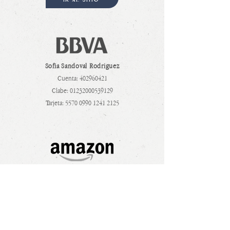
IR AL SITIO
Sofia Sandoval Rodriguez
Cuenta:
402960421
Clabe:
01232000539129
Tarjeta:
5570 0990 1241 2125
IR AL SITIO