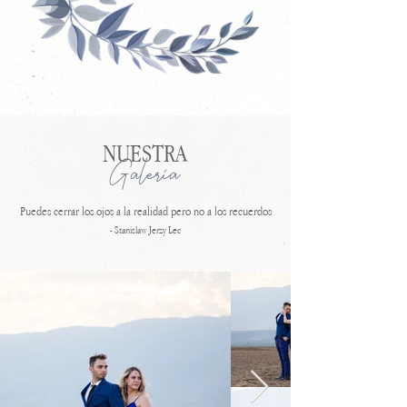
NUESTRA
Galeria
Puedes cerrar los ojos a la realidad pero no a los recuerdos​
- Stanislaw Jerzy Lec