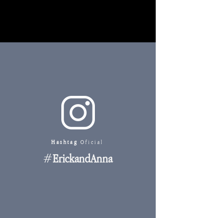
Hashtag
Oficial
#
ErickandAnna