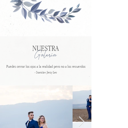
NUESTRA
Galeria
Puedes cerrar los ojos a la realidad pero no a los recuerdos​
- Stanislaw Jerzy Lec