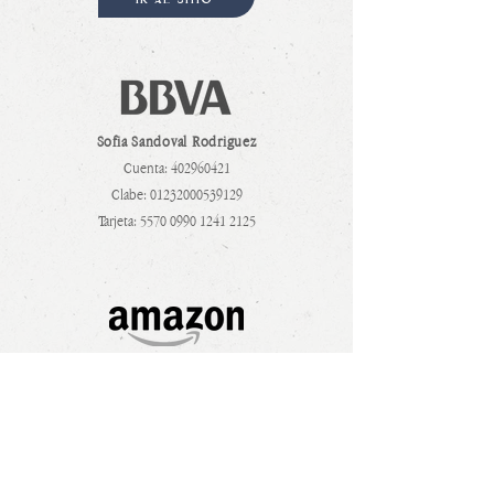
IR AL SITIO
Sofia Sandoval Rodriguez
Cuenta:
402960421
Clabe:
01232000539129
Tarjeta:
5570 0990 1241 2125
IR AL SITIO